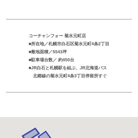
コーチャンフォー 菊水元町店
■所在地／札幌市白石区菊水元町4条2丁目
■敷地面積／5543坪
■駐車場台数／ 約450台
■JR白石と札幌駅を結ぶ、JR北海道バス
北郷線の菊水元町4条3丁目停留所すぐ